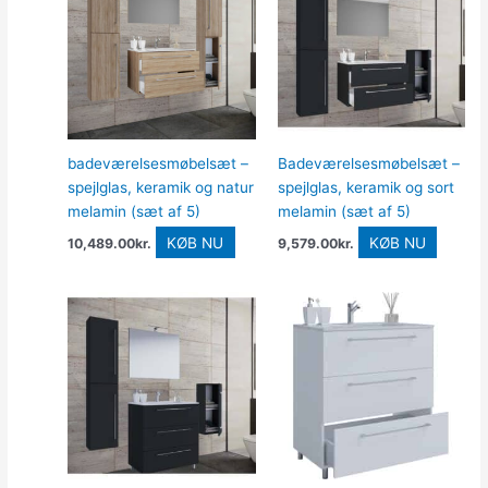
badeværelsesmøbelsæt –
Badeværelsesmøbelsæt –
spejlglas, keramik og natur
spejlglas, keramik og sort
melamin (sæt af 5)
melamin (sæt af 5)
KØB NU
KØB NU
10,489.00
kr.
9,579.00
kr.