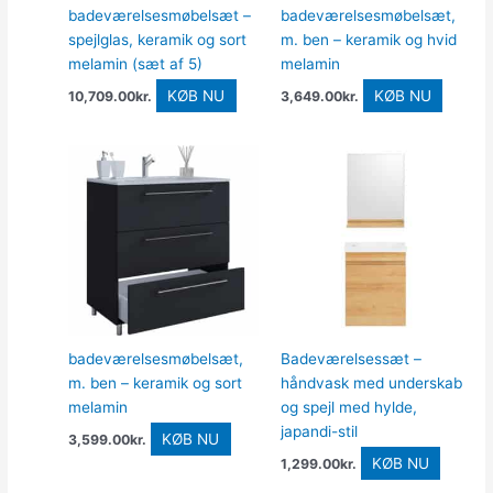
badeværelsesmøbelsæt –
badeværelsesmøbelsæt,
spejlglas, keramik og sort
m. ben – keramik og hvid
melamin (sæt af 5)
melamin
KØB NU
KØB NU
10,709.00
kr.
3,649.00
kr.
badeværelsesmøbelsæt,
Badeværelsessæt –
m. ben – keramik og sort
håndvask med underskab
melamin
og spejl med hylde,
japandi-stil
KØB NU
3,599.00
kr.
KØB NU
1,299.00
kr.