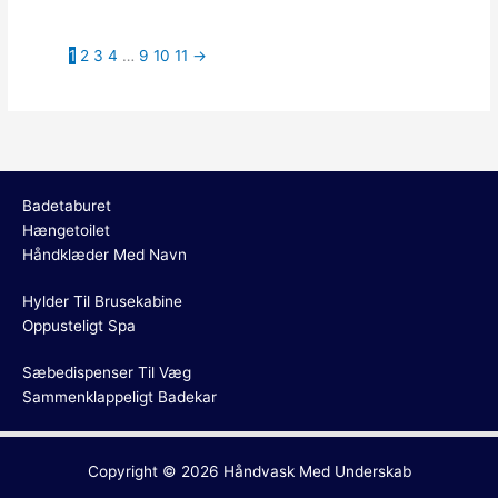
1
2
3
4
…
9
10
11
→
Badetaburet
Hængetoilet
Håndklæder Med Navn
Hylder Til Brusekabine
Oppusteligt Spa
Sæbedispenser Til Væg
Sammenklappeligt Badekar
Copyright © 2026
Håndvask Med Underskab