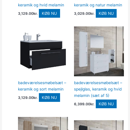
keramik og hvid melamin
keramik og natur melamin
KØB NU
KØB NU
3,129.00
kr.
3,029.00
kr.
badeværelsesmøbelsæt –
badeværelsesmøbelsæt –
keramik og sort melamin
spejlglas, keramik og hvid
melamin (sæt af 5)
KØB NU
3,129.00
kr.
KØB NU
6,399.00
kr.