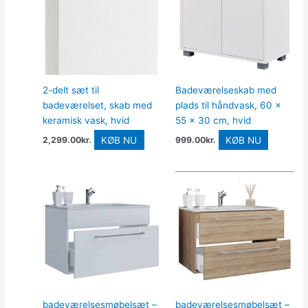
2-delt sæt til
Badeværelseskab med
badeværelset, skab med
plads til håndvask, 60 x
keramisk vask, hvid
55 x 30 cm, hvid
KØB NU
KØB NU
2,299.00
kr.
999.00
kr.
badeværelsesmøbelsæt –
badeværelsesmøbelsæt –