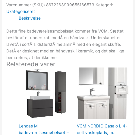
Varenummer (SKU):
8672263999655166573
Kategori:
Ukategoriseret
Beskrivelse
Dette fine badeværelsesmøbelsæt kommer fra VCM. Sættet
består af et underskab medÂ en håndvask. Underskabet er
lavetÂ i sortÂ slidstærktÂ melaminÂ med en elegant skuffe.
DetÂ er designet med en håndvask i keramik, og det skal lige
bemærkes, at der ikke me
Relaterede varer
Lendas M
VCM NORDIC Casalo L 4-
badeværelsesmøbelsæt –
delt vaskeplads, m.