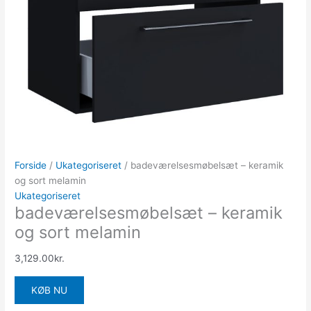
Forside
/
Ukategoriseret
/ badeværelsesmøbelsæt – keramik
og sort melamin
Ukategoriseret
badeværelsesmøbelsæt – keramik
og sort melamin
3,129.00
kr.
KØB NU