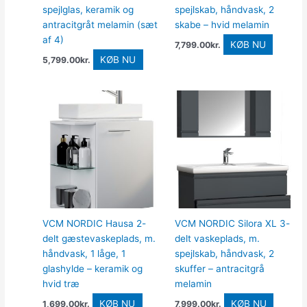
spejlglas, keramik og
spejlskab, håndvask, 2
antracitgråt melamin (sæt
skabe – hvid melamin
af 4)
KØB NU
7,799.00
kr.
KØB NU
5,799.00
kr.
VCM NORDIC Hausa 2-
VCM NORDIC Silora XL 3-
delt gæstevaskeplads, m.
delt vaskeplads, m.
håndvask, 1 låge, 1
spejlskab, håndvask, 2
glashylde – keramik og
skuffer – antracitgrå
hvid træ
melamin
KØB NU
KØB NU
1,699.00
kr.
7,999.00
kr.