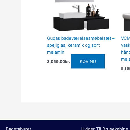
Gudas badeværelsesmøbelsæt –
VCM 
spejlglas, keramik og sort
vask
melamin
hånd
mel
KØB NU
3,059.00
kr.
5,19
Badetaburet
Hylder Til Brusekabine