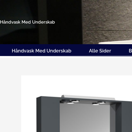
Gå
til
indholdet
Håndvask Med Underskab
Håndvask Med Underskab
Alle Sider
B