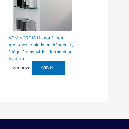
VCM NORDIC Hausa 2-delt
gæstevaskeplads, m. håndvask,
1 låge, 1 glashylde – keramik og
hvid træ
KØB NU
1,699.00
kr.