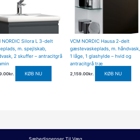
NORDIC Silora L 3-delt
VCM NORDIC Hausa 2-delt
eplads, m. spejlskab,
gæstevaskeplads, m. håndvask,
vask, 2 skuffer – antracitgrå
1 låge, 1 glashylde – hvid og
amin
antracitgrå træ
KØB NU
KØB NU
9.00
kr.
2,159.00
kr.
Sæbedispenser Til Væg