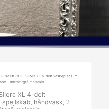
 VCM NORDIC Silora XL 4-delt vaskeplads, m.
kabe – antracitgrå melamin
lora XL 4-delt
 spejlskab, håndvask, 2