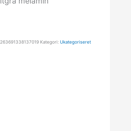
itgrå melamin
263691338137019
Kategori:
Ukategoriseret