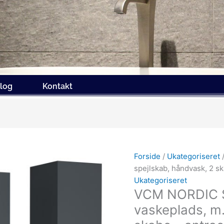
log
Kontakt
Forside
/
Ukategoriseret
/
spejlskab, håndvask, 2 s
Ukategoriseret
VCM NORDIC Si
vaskeplads, m.