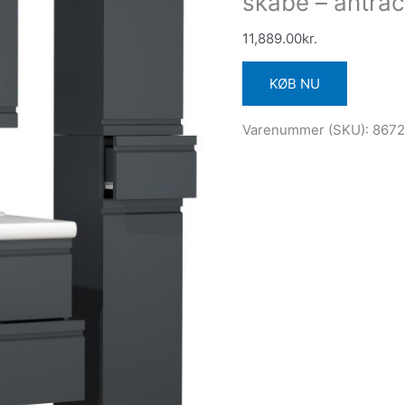
skabe – antrac
11,889.00
kr.
KØB NU
Varenummer (SKU):
8672