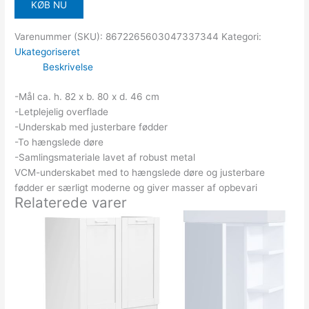
KØB NU
Varenummer (SKU):
8672265603047337344
Kategori:
Ukategoriseret
Beskrivelse
-Mål ca. h. 82 x b. 80 x d. 46 cm
-Letplejelig overflade
-Underskab med justerbare fødder
-To hængslede døre
-Samlingsmateriale lavet af robust metal
VCM-underskabet med to hængslede døre og justerbare
fødder er særligt moderne og giver masser af opbevari
Relaterede varer