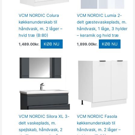
VCM NORDIC Colura
VCM NORDIC Lumia 2-
køkkenunderskab til
delt gæstevaskeplads, m.
håndvask, m. 2 låger –
håndvask, 1 låge, 3 hylder
hvid træ (B:80)
– keramik og hvid træ
KØB NU
KØB NU
1,489.00
kr.
1,899.00
kr.
VCM NORDIC Silora XL 3-
VCM NORDIC Fasola
delt vaskeplads, m.
køkkenunderskab til
spejlskab, håndvask, 2
håndvask, m. 2 låger –