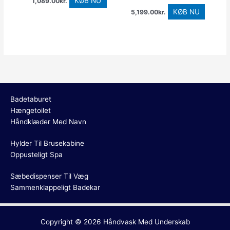
KØB NU
1,089.00
kr.
KØB NU
5,199.00
kr.
Badetaburet
Hængetoilet
Håndklæder Med Navn
Hylder Til Brusekabine
Oppusteligt Spa
Sæbedispenser Til Væg
Sammenklappeligt Badekar
Copyright © 2026
Håndvask Med Underskab