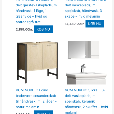
delt gæstevaskeplads, m.
delt vaskeplads, m.
håndvask, 1 låge, 1
spejlskab, håndvask, 3
glashylde – hvid og
skabe – hvid melamin
antracitgrå træ
KØB NU
14,489.00
kr.
KØB NU
2,159.00
kr.
VCM NORDIC Edino
VCM NORDIC Silora L 3-
badeværelsesunderskab
delt vaskeplads, m.
til håndvask, m. 2 låger –
spejlskab, keramik
natur melamin
håndvask, 2 skuffer – hvid
melamin