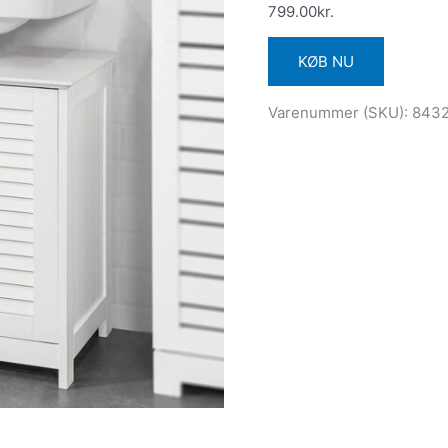
799.00
kr.
KØB NU
Varenummer (SKU):
843