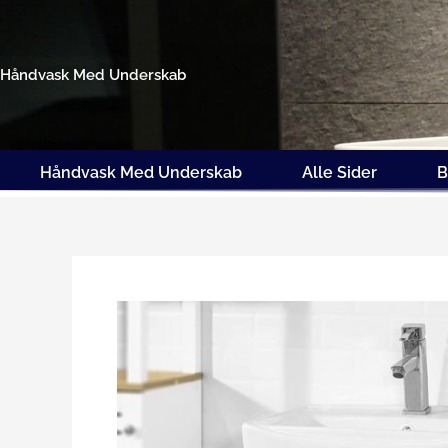
Gå
til
indholdet
Håndvask Med Underskab
Håndvask Med Underskab
Alle Sider
B