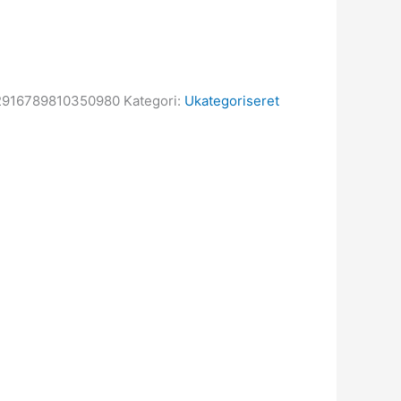
2916789810350980
Kategori:
Ukategoriseret