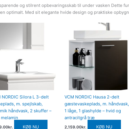
sparende og stilrent opbevaringsskab til under vasken Dette f
ken optimalt. Med sit elegante hvide design og praktiske opbygn
NORDIC Silora L 3-delt
VCM NORDIC Hausa 2-delt
eplads, m. spejlskab,
gæstevaskeplads, m. håndvask,
mik håndvask, 2 skuffer –
1 låge, 1 glashylde – hvid og
d melamin
antracitgrå træ
KØB NU
KØB NU
9.00
kr.
2,159.00
kr.