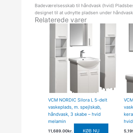
Badeværelsesskab til håndvask (hvid) Pladsbe
designet til at udnytte pladsen under håndvas
Relaterede varer
VCM NORDIC Silora L 5-delt
VCM 
vaskeplads, m. spejlskab,
vask
håndvask, 3 skabe – hvid
kera
melamin
hvi
KØB NU
11,689.00
kr.
5,19