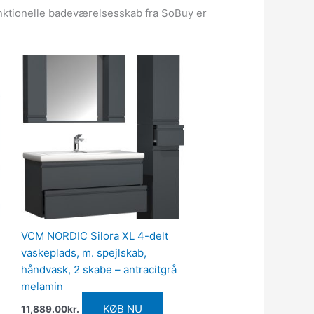
unktionelle badeværelsesskab fra SoBuy er
VCM NORDIC Silora XL 4-delt
vaskeplads, m. spejlskab,
håndvask, 2 skabe – antracitgrå
melamin
KØB NU
11,889.00
kr.