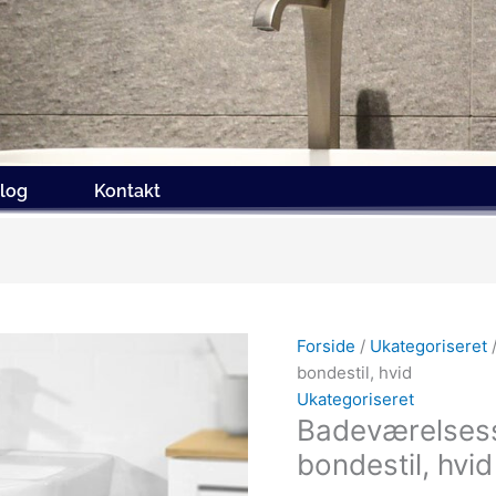
log
Kontakt
Forside
/
Ukategoriseret
/
bondestil, hvid
Ukategoriseret
Badeværelsessk
bondestil, hvid