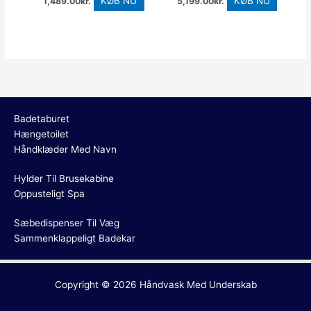
KØB NU
KØB NU
1,489.00
kr.
5,199.00
kr.
Badetaburet
Hængetoilet
Håndklæder Med Navn
Hylder Til Brusekabine
Oppusteligt Spa
Sæbedispenser Til Væg
Sammenklappeligt Badekar
Copyright © 2026
Håndvask Med Underskab