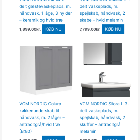
delt gæstevaskeplads, m.
delt vaskeplads, m.
håndvask, 1 låge, 3 hylder
spejlskab, håndvask, 2
– keramik og hvid træ
skabe – hvid melamin
KØB NU
KØB NU
1,899.00
kr.
7,799.00
kr.
VCM NORDIC Colura
VCM NORDIC Silora L 3-
køkkenunderskab til
delt vaskeplads, m.
håndvask, m. 2 låger –
spejlskab, håndvask, 2
antracitgrå/hvid træ
skuffer – antracitgrå
(B:80)
melamin