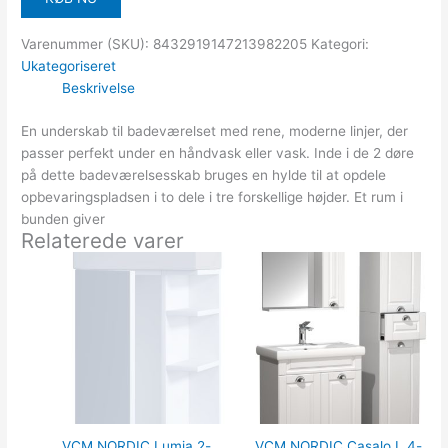
Varenummer (SKU):
8432919147213982205
Kategori:
Ukategoriseret
Beskrivelse
En underskab til badeværelset med rene, moderne linjer, der
passer perfekt under en håndvask eller vask. Inde i de 2 døre
på dette badeværelsesskab bruges en hylde til at opdele
opbevaringspladsen i to dele i tre forskellige højder. Et rum i
bunden giver
Relaterede varer
VCM NORDIC Lumia 2-
VCM NORDIC Casalo L 4-