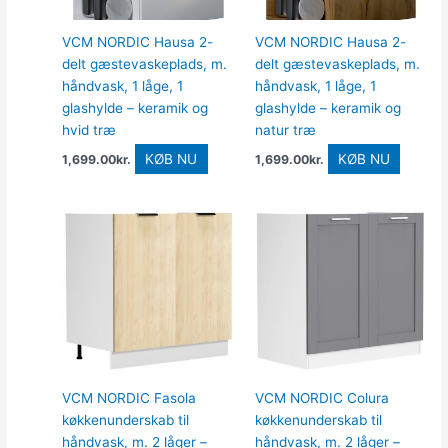
VCM NORDIC Hausa 2-
VCM NORDIC Hausa 2-
delt gæstevaskeplads, m.
delt gæstevaskeplads, m.
håndvask, 1 låge, 1
håndvask, 1 låge, 1
glashylde – keramik og
glashylde – keramik og
hvid træ
natur træ
KØB NU
KØB NU
1,699.00
kr.
1,699.00
kr.
VCM NORDIC Fasola
VCM NORDIC Colura
køkkenunderskab til
køkkenunderskab til
håndvask, m. 2 låger –
håndvask, m. 2 låger –