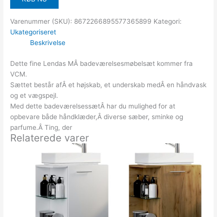
Varenummer (SKU):
8672266895577365899
Kategori:
Ukategoriseret
Beskrivelse
Dette fine Lendas MÂ badeværelsesmøbelsæt kommer fra
VCM.
Sættet består afÂ et højskab, et underskab medÂ en håndvask
og et vægspejl.
Med dette badeværelsessætÂ har du mulighed for at
opbevare både håndklæder,Â diverse sæber, sminke og
parfume.Â Ting, der
Relaterede varer