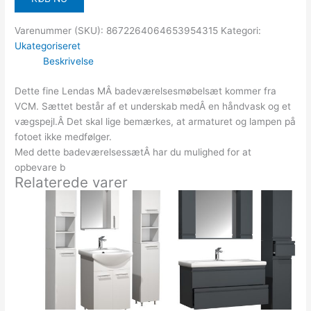
Varenummer (SKU):
8672264064653954315
Kategori:
Ukategoriseret
Beskrivelse
Dette fine Lendas MÂ badeværelsesmøbelsæt kommer fra
VCM. Sættet består af et underskab medÂ en håndvask og et
vægspejl.Â Det skal lige bemærkes, at armaturet og lampen på
fotoet ikke medfølger.
Med dette badeværelsessætÂ har du mulighed for at
opbevare b
Relaterede varer