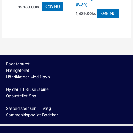
(B:80)
KØB NU
12,189.00
kr.
KØB NU
1,489.00
kr.
Badetaburet
Hængetoilet
Håndklæder Med Navn
Hylder Til Brusekabine
Oppusteligt Spa
Sæbedispenser Til Væg
Sammenklappeligt Badekar