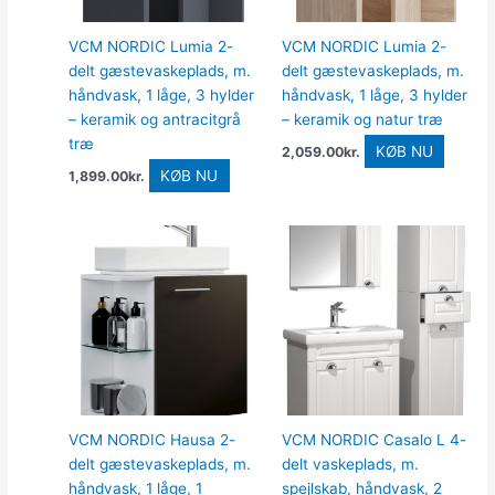
VCM NORDIC Lumia 2-
VCM NORDIC Lumia 2-
delt gæstevaskeplads, m.
delt gæstevaskeplads, m.
håndvask, 1 låge, 3 hylder
håndvask, 1 låge, 3 hylder
– keramik og antracitgrå
– keramik og natur træ
træ
KØB NU
2,059.00
kr.
KØB NU
1,899.00
kr.
VCM NORDIC Hausa 2-
VCM NORDIC Casalo L 4-
delt gæstevaskeplads, m.
delt vaskeplads, m.
håndvask, 1 låge, 1
spejlskab, håndvask, 2