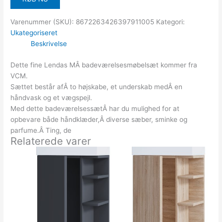
Varenummer (SKU):
8672263426397911005
Kategori:
Ukategoriseret
Beskrivelse
Dette fine Lendas MÂ badeværelsesmøbelsæt kommer fra
VCM.
Sættet består afÂ to højskabe, et underskab medÂ en
håndvask og et vægspejl.
Med dette badeværelsessætÂ har du mulighed for at
opbevare både håndklæder,Â diverse sæber, sminke og
parfume.Â Ting, de
Relaterede varer