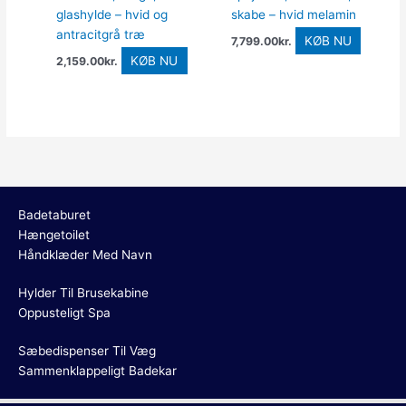
glashylde – hvid og
skabe – hvid melamin
antracitgrå træ
KØB NU
7,799.00
kr.
KØB NU
2,159.00
kr.
Badetaburet
Hængetoilet
Håndklæder Med Navn
Hylder Til Brusekabine
Oppusteligt Spa
Sæbedispenser Til Væg
Sammenklappeligt Badekar