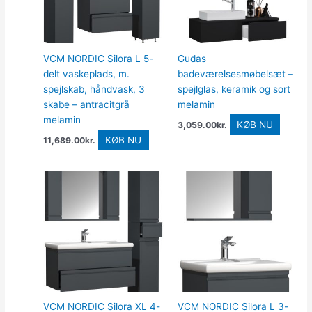
VCM NORDIC Silora L 5-
Gudas
delt vaskeplads, m.
badeværelsesmøbelsæt –
spejlskab, håndvask, 3
spejlglas, keramik og sort
skabe – antracitgrå
melamin
melamin
KØB NU
3,059.00
kr.
KØB NU
11,689.00
kr.
VCM NORDIC Silora XL 4-
VCM NORDIC Silora L 3-