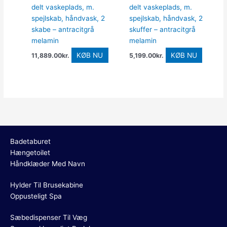
delt vaskeplads, m.
delt vaskeplads, m.
spejlskab, håndvask, 2
spejlskab, håndvask, 2
skabe – antracitgrå
skuffer – antracitgrå
melamin
melamin
KØB NU
KØB NU
11,889.00
kr.
5,199.00
kr.
Badetaburet
Hængetoilet
Håndklæder Med Navn
Hylder Til Brusekabine
Oppusteligt Spa
Sæbedispenser Til Væg