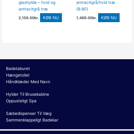
glashylde – hvid og
antracitgrå/hvid træ
antracitgrå træ
(B:80)
KØB NU
KØB NU
2,159.00
kr.
1,489.00
kr.
Badetaburet
Hængetoilet
Håndklæder Med Navn
Hylder Til Brusekabine
Oppusteligt Spa
Sæbedispenser Til Væg
Sammenklappeligt Badekar