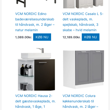
VCM NORDIC Edino
VCM NORDIC Casalo L 5-
badeværelsesunderskab
delt vaskeplads, m.
til håndvask, m. 2 låger –
spejlskab, håndvask, 3
natur melamin
skabe – hvid melamin
KØB NU
KØB NU
1,089.00
kr.
12,189.00
kr.
VCM NORDIC Hausa 2-
VCM NORDIC Colura
delt gæstevaskeplads, m.
køkkenunderskab til
håndvask, 1 låge, 1
håndvask, m. 2 låger –