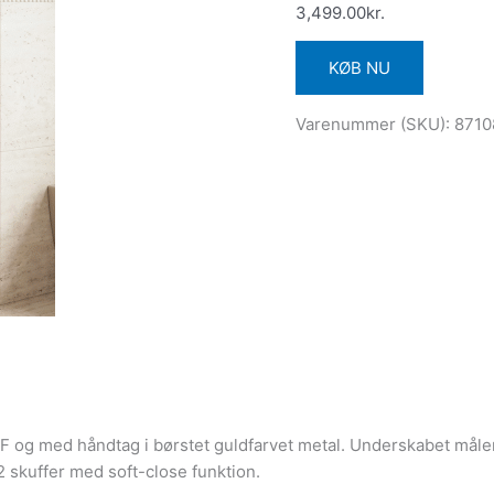
3,499.00
kr.
KØB NU
Varenummer (SKU):
871
DF og med håndtag i børstet guldfarvet metal. Underskabet mål
 skuffer med soft-close funktion.