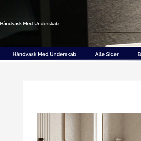
Gå
til
indholdet
Håndvask Med Underskab
Håndvask Med Underskab
Alle Sider
B