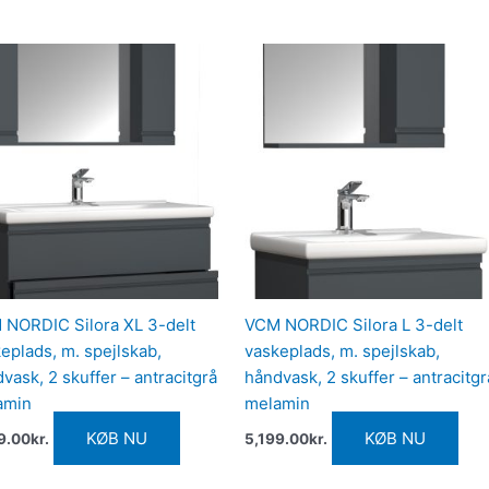
NORDIC Silora XL 3-delt
VCM NORDIC Silora L 3-delt
eplads, m. spejlskab,
vaskeplads, m. spejlskab,
vask, 2 skuffer – antracitgrå
håndvask, 2 skuffer – antracitgr
amin
melamin
KØB NU
KØB NU
9.00
kr.
5,199.00
kr.