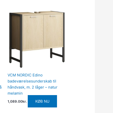
VCM NORDIC Edino
badeværelsesunderskab til
å
håndvask, m. 2 låger – natur
melamin
KØB NU
1,089.00
kr.