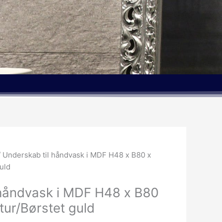
 Underskab til håndvask i MDF H48 x B80 x
uld
 håndvask i MDF H48 x B80
ur/Børstet guld