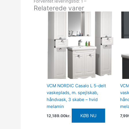
Forventet leveringstid: 1 –
Relaterede varer
VCM NORDIC Casalo L 5-delt
VCM 
vaskeplads, m. spejlskab,
vask
håndvask, 3 skabe – hvid
hånd
melamin
mel
KØB NU
12,189.00
kr.
7,99