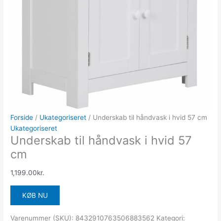
Forside
/
Ukategoriseret
/ Underskab til håndvask i hvid 57 cm
Ukategoriseret
Underskab til håndvask i hvid 57
cm
1,199.00
kr.
KØB NU
Varenummer (SKU):
8432910763506883562
Kategori: