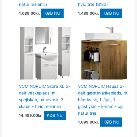
natur melamin
hvid træ (B:80)
KØB NU
KØB NU
1,089.00
kr.
1,489.00
kr.
VCM NORDIC Silora XL 5-
VCM NORDIC Hausa 2-
delt vaskeplads, m.
delt gæstevaskeplads, m.
spejlskab, håndvask, 3
håndvask, 1 låge, 1
skabe – hvid melamin
glashylde – keramik og
natur træ
KØB NU
14,489.00
kr.
KØB NU
1,699.00
kr.